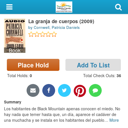
My Account
La granja de cuerpos (2009)
Library Card
by Cornwell, Patricia Daniels
Sign In
Book
Search
Place Hold
Add To List
Locations & Hours
Total Holds
:
0
Total Check Outs
:
36
Privacy
Summary
Los habitantes de Black Mountain apenas conocen el miedo. No
hay nada que temer hasta que, un día, aparece el cadáver de
una muchacha y se instala en los habitantes del pueblo
…
More